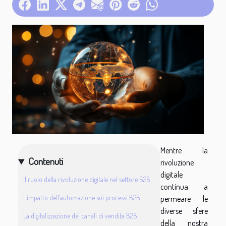
Mentre la
Contenuti
rivoluzione
digitale
Il ruolo della rivoluzione digitale nel settore B2B
continua a
L'impatto dell'automazione sui processi B2B
permeare le
diverse sfere
La digitalizzazione dei canali di vendita B2B
della nostra