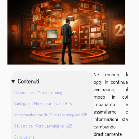
Nel mondo di
Contenuti
oggi, in continua
evoluzione, il
Definizione di Micro Learning
modo in cui
Vantaggi del Micro Learning nel B2B
impariamo e
assimiliamo le
Implementazione del Micro Learning nel B2B
informazioni sta
Il futuro del Micro Learning nel B2B
cambiando
drasticamente.
Conclusione